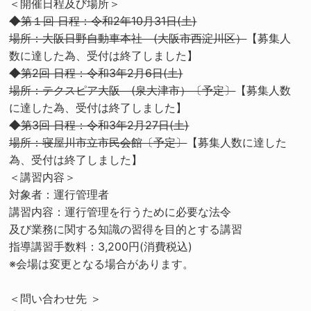
＜開催日程及び場所＞
◆第１回 日程：令和2年10月31日(土)
場所：大阪日野自動車本社 (大阪市西淀川区）
【募集人
数に達した為、受付は終了しました】
◆第2回 日程：令和3年2月6日(土)
場所：テクスピア大阪 (泉大津市）〔予定〕
【募集人数
に達した為、受付は終了しました】
◆第3回 日程：令和3年2月27日(土)
場所：寝屋川市立市民会館〔予定〕
【募集人数に達した
為、受付は終了しました】
＜講習内容＞
対象者：運行管理者
講習内容：運行管理を行うために必要な法令
及び業務に関する知識の習得を目的とする講習
指導講習手数料：3,200円(消費税込)
※会場は変更となる場合があります。
＜問い合わせ先 ＞