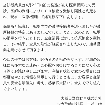
当該従業員は4月23日(金)に発熱があり医療機関にて受
診。医師の判断によりＰＣＲ検査を受検し陽性と判定さ
れ、現在、医療機関にて経過観察下にあります。
保健所と協議し、職場内での濃厚接触者を調べましたが濃
厚接触の特定はありませんでした。また、念のため、職場
の消毒を行うとともに、全従業員に対して抗原検査を実施
し、その結果、全員の陰性が確認されましたので、通常営
業を続けさせて頂きます。
今回の件ではお客様、関係者の皆様のみならず、地域の皆
様にも多大なご迷惑・ご心配をお掛けすることになり心よ
り深くお詫び申し上げます。今後も状況が変わる場合には
都度速やかに情報を開示して行くとともに、お客様と従業
員の安全を最優先に考え、感染拡大防止に全力で取り組ん
でまいります。
大阪日野自動車株式会社
代表取締役社長 三浦 聡