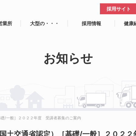
採用サイト
営業所
大型の・・・
採用情報
健康
お知らせ
礎/一般］２０２２年度 受講者募集のご案内
国土交通省認定）［基礎/一般］２０２２