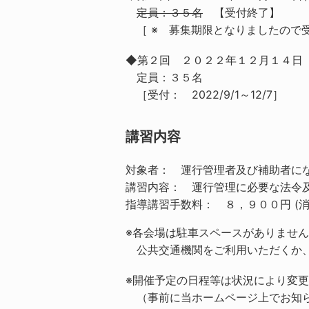
定員：３５名
【受付終了】
［ ※ 募集期限となりましたので
◆第２回 ２０２２年１２月１４日（
定員：３５名
［受付： 2022/9/1～12/7］
講習内容
対象者： 運行管理者及び補助者に
講習内容： 運行管理に必要な法令
指導講習手数料： ８，９００円 (消
※各会場は駐車スペースがありません
公共交通機関をご利用いただくか
※開催予定の日程等は状況により変
（事前に当ホームページ上でお知