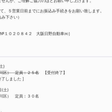
ませんが、ご理解ご協力のほどお願い申し上げます。
えて、５営業日前までにお振込み手続きをお願い致します。
込み下さい）
№１０２０８４２ 大阪日野自動車㈱］
土)
川区） 定員：２５名
【受付終了】
了しました ]
(土)
川区） 定員：３０名