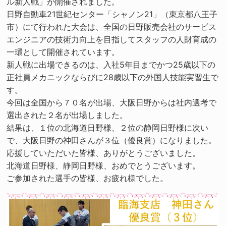
ル新人戦」が開催されました。
日野自動車21世紀センター「シャノン21」（東京都八王子
市）にて行われた大会は、全国の日野販売会社のサービス
エンジニアの技術力向上を目指してスタッフの人財育成の
一環として開催されています。
新人戦に出場できるのは、入社5年目までかつ25歳以下の
正社員メカニックならびに28歳以下の外国人技能実習生で
す。
今回は全国から７０名が出場、大阪日野からは社内選考で
選出された２名が出場しました。
結果は、１位の北海道日野様、２位の静岡日野様に次い
で、大阪日野の神田さんが３位（優良賞）になりました。
応援していただいた皆様、ありがとうございました。
北海道日野様、静岡日野様、おめでとうございます。
ご参加された選手の皆様、お疲れ様でした。