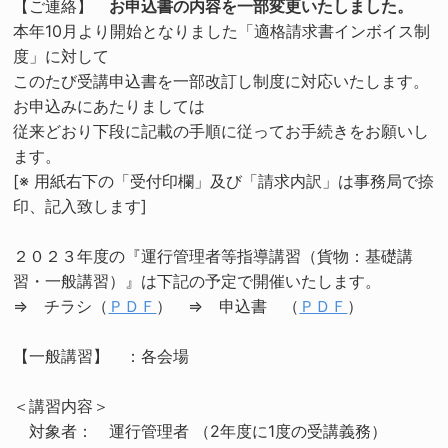
【ご連絡】
お申込書の内容を一部変更いたしました。
本年10月より開始となりました「適格請求書インボイス制
度」に対して
このたび受講申込書を一部改訂し制度に対応いたします。
お申込みにあたりましては
従来どおり下段に記載の手順に従ってお手続きをお願いし
ます。
[※ 用紙右下の「受付印欄」及び「請求内訳」は事務局で捺
印、記入致します]
２０２３年度の『運行管理者等指導講習（貨物：基礎講
習・一般講習）』は下記の予定で開催いたします。
⇒ チラシ（
ＰＤＦ
） ⇒ 申込書 （
ＰＤＦ
）
【一般講習】 ：各会場
＜講習内容＞
対象者： 運行管理者 （2年度に1度の受講義務）