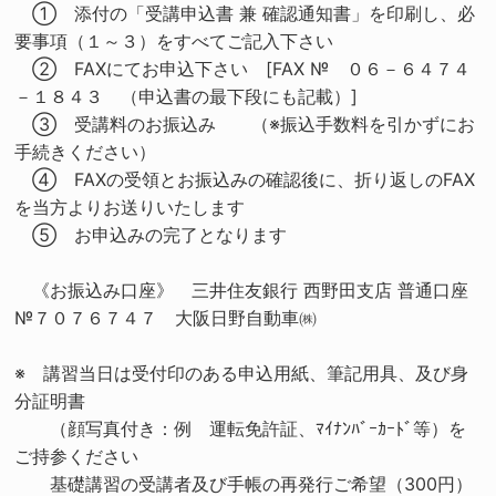
① 添付の「受講申込書 兼 確認通知書」を印刷し、必
要事項（１～３）をすべてご記入下さい
② FAXにてお申込下さい [FAX № ０６－６４７４
－１８４３ （申込書の最下段にも記載）]
③ 受講料のお振込み （※振込手数料を引かずにお
手続きください）
④ FAXの受領とお振込みの確認後に、折り返しのFAX
を当方よりお送りいたします
⑤ お申込みの完了となります
《お振込み口座》 三井住友銀行 西野田支店 普通口座
№７０７６７４７ 大阪日野自動車㈱
※ 講習当日は受付印のある申込用紙、筆記用具、及び身
分証明書
（顔写真付き：例 運転免許証、ﾏｲﾅﾝﾊﾞｰｶｰﾄﾞ等）を
ご持参ください
基礎講習の受講者及び手帳の再発行ご希望（300円）