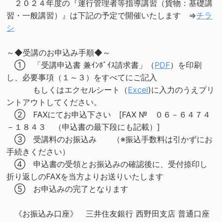
２０２４年度の『運行管理者等指導講習（貨物：基礎講
習・一般講習）』は下記の予定で開催いたします ⇒
チラ
シ
～◆受講のお申込み手順◆～
① 「受講申込書 兼ｲﾝﾎﾞｲｽ請求書」（
PDF
）を印刷
し、必要事項（１～３）をすべてにご記入
もしくはエクセルシート（
Excel
)に入力のうえプリ
ントアウトしてください。
② FAXにてお申込下さい [FAX № ０６－６４７４
－１８４３ （申込書の最下段にも記載）]
③ 受講料のお振込み （※振込手数料は引かずにお
手続きください）
④ 申込書の受領とお振込みの確認後に、受付捺印し
折り返しのFAXを当方よりお送りいたします
⑤ お申込みの完了となります
《お振込み口座》 三井住友銀行 西野田支店 普通口座