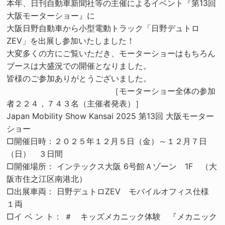
本年、日刊自動車新聞社等の主催によるイベント『第13回
大阪モーターショー』に
大阪日野自動車から小型電動トラック「日野デュトロ
ZEV」を出展し参加いたしました！
大変多くの方にご覧いただき、モーターショーはもちろん
ブースは大盛況での開催となりました。
皆様のご参加ありがとうございました。
［モーターショー全体の参加
者２２４，７４３名（主催者発表）］
Japan Mobility Show Kansai 2025 第13回 大阪モーター
ショー
□開催日時：２０２５年１２月５日（金）～１２月７日
（日） ３日間
□開催場所： インテックス大阪 6号館Ａゾーン 1F （大
阪市住之江区南港北）
□出展車両： 日野デュトロZEV モバイルオフィス仕様
１両
□イ ベ ン ト： ＃ キッズメカニック体験 『メカニック