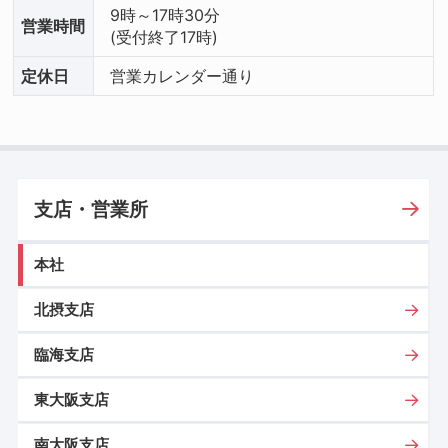
9時～17時30分
営業
時間
(受付終了17時)
定休日
営業カレンダー通り
支店・営業所
本社
北摂支店
臨海支店
東大阪支店
南大阪支店