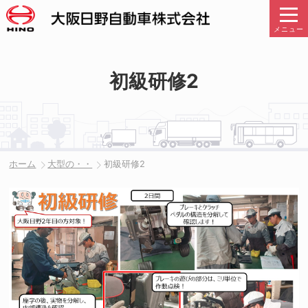
メニュー
初級研修2
ホーム
大型の・・
初級研修2